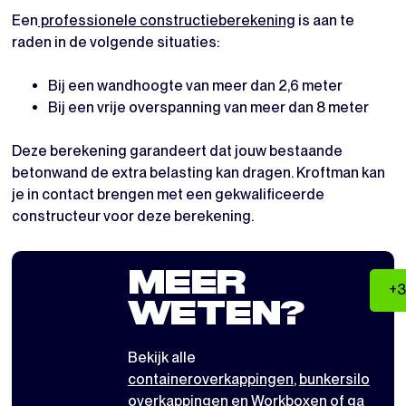
Een
professionele constructieberekening
is aan te
raden in de volgende situaties:
Bij een wandhoogte van meer dan 2,6 meter
Bij een vrije overspanning van meer dan 8 meter
Deze berekening garandeert dat jouw bestaande
betonwand de extra belasting kan dragen. Kroftman kan
je in contact brengen met een gekwalificeerde
constructeur voor deze berekening.
MEER
+3
WETEN?
Bekijk alle
containeroverkappingen
,
bunkersilo
overkappingen
en
Workboxen
of ga