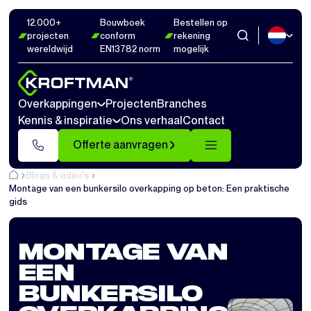
12.000+
Bouwboek
Bestellen op
projecten
conform
rekening
wereldwijd
EN13782 norm
mogelijk
Overkappingen
Projecten
Branches
Kennis & inspiratie
Ons verhaal
Contact
Offerte aanvragen
Blogs & video's
Montage van een bunkersilo overkapping op beton: Een praktische
gids
MONTAGE VAN
EEN
BUNKERSILO