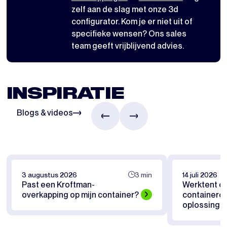
zelf aan de slag met
onze 3d
configurator
. Kom je er niet uit of
specifieke wensen? Ons sales
team geeft vrijblijvend advies.
INSPIRATIE
Blogs & videos
3 augustus 2026
3 min
14 juli 2026
Past een Kroftman-
Werktent of
overkapping op mijn container?
containerov
oplossing pa