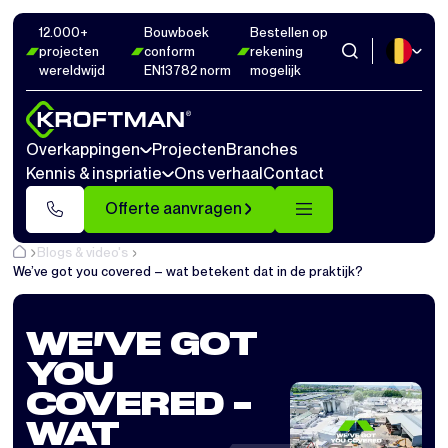
12.000+
Bouwboek
Bestellen op
projecten
conform
rekening
wereldwijd
EN13782 norm
mogelijk
Overkappingen
Projecten
Branches
Kennis & inspriatie
Ons verhaal
Contact
Offerte aanvragen
Blogs & video's
We’ve got you covered – wat betekent dat in de praktijk?
WE’VE GOT
YOU
COVERED –
WAT