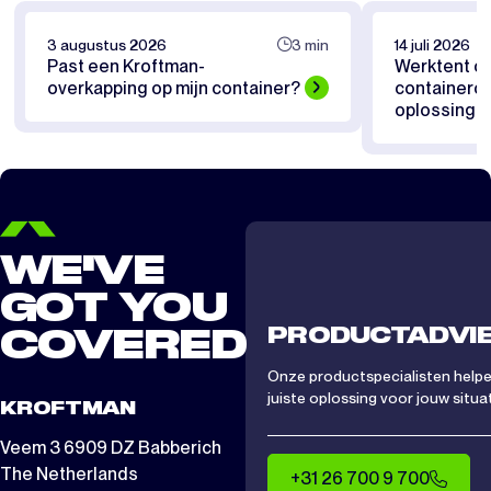
3 augustus 2026
3 min
14 juli 2026
Past een Kroftman-
Werktent of
overkapping op mijn container?
containerov
oplossing pa
WE'VE
GOT YOU
PRODUCTADVI
COVERED
Onze productspecialisten helpen
juiste oplossing voor jouw situat
KROFTMAN
Veem 3 6909 DZ Babberich
The Netherlands
+31 26 700 9 700