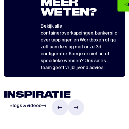
MEER
+3
WETEN?
Bekijk alle
containeroverkappingen
,
bunkersilo
overkappingen
en
Workboxen
of ga
zelf aan de slag met
onze 3d
configurator
. Kom je er niet uit of
specifieke wensen? Ons sales
team geeft vrijblijvend advies.
INSPIRATIE
Blogs & videos