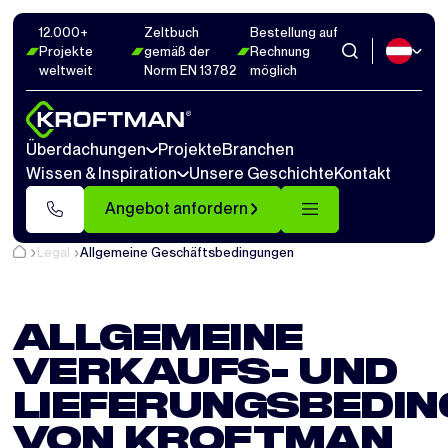
12.000+
Zeltbuch
Bestellung auf
Projekte
gemäß der
Rechnung
weltweit
Norm EN 13782
möglich
Überdachungen
Projekte
Branchen
Wissen & Inspiration
Unsere Geschichte
Kontakt
Angebot anfordern
Legal
Allgemeine Geschäftsbedingungen
ALLGEMEINE
VERKAUFS- UND
LIEFERUNGSBEDI
VON KROFTMAN