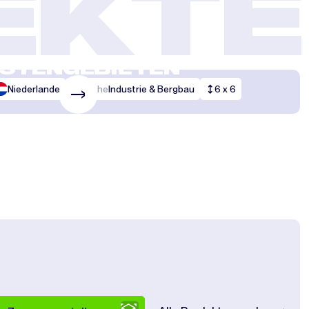
EKTE
ERES ARBEITEN IN
STENGEBIETEN
Niederlande
Branche
Industrie & Bergbau
6 x 6