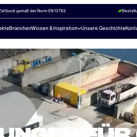
Zeltbuch gemäß der Norm EN 13782
Bestell
ekte
Branchen
Wissen & Inspiration
Unsere Geschichte
Kont
UNGEN FÜR 