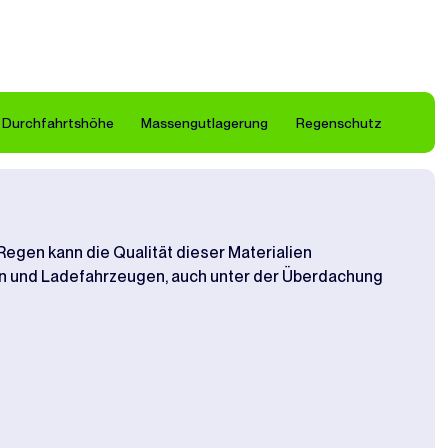
Durchfahrtshöhe
Massengutlagerung
Regenschutz
M
egen kann die Qualität dieser Materialien
Lage
rn und Ladefahrzeugen, auch unter der Überdachung
über