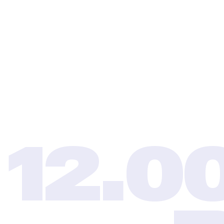
QUALITÄT &
KONFORMITÄT
Sicherheit und Qualität haben für uns höchste
Priorität. Deshalb entwickelt unser Inhouse-
Engineering-Team Überdachungen stets nach der
Norm EN 13782. Alle Konstruktionszeichnungen und
Berechnungen stellen wir kostenlos zur Verfügung.
12.0