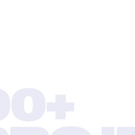
GRENZENLOSE
MÖGLICHKEITEN
Ob es um den Schutz Ihrer Maschinen, die Abdeckung
von Schüttgütern oder die Gestaltung einer Bühne
mit Bar geht – unsere modularen Überdachungen
bieten grenzenlose Möglichkeiten.
00+