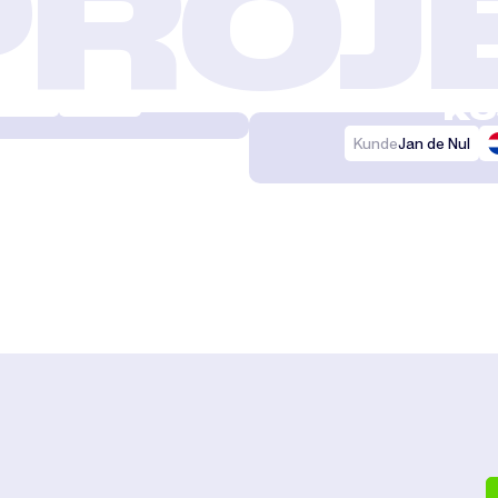
PROJ
REN UND
SICH
& Boden
6 x 6 m
KÜ
Kunde
Jan de Nul