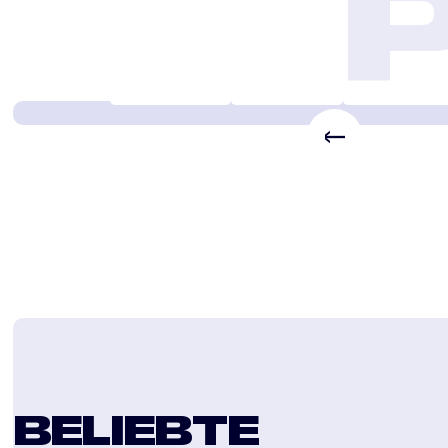
LAGERUNG VON WA
MASCHINEN
Kunde
Grondsels
Niederlande
Branche
Grün 
BELIEBTE