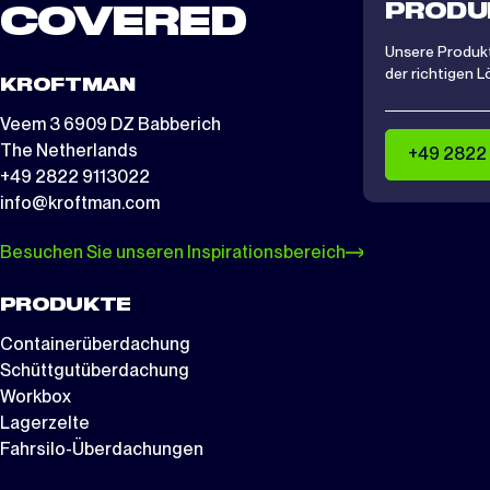
PRODU
COVERED
Unsere Produkt
der richtigen L
KROFTMAN
Veem 3 6909 DZ Babberich
The Netherlands
+49 2822
+49 2822 9113022
info@kroftman.com
Besuchen Sie unseren Inspirationsbereich
PRODUKTE
Containerüberdachung
Schüttgutüberdachung
Workbox
Lagerzelte
Fahrsilo-Überdachungen