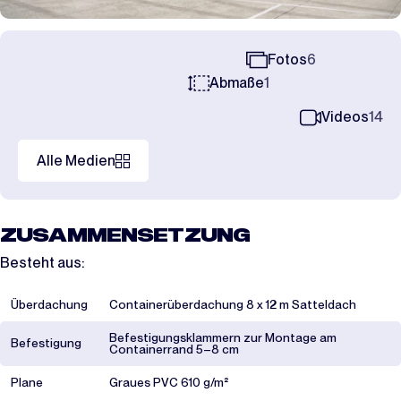
Fotos
6
Abmaße
1
Videos
14
Alle Medien
ZUSAMMENSETZUNG
Besteht aus:
Überdachung
Containerüberdachung 8 x 12 m Satteldach
Befestigungsklammern zur Montage am
Befestigung
Containerrand 5–8 cm
Plane
Graues PVC 610 g/m²