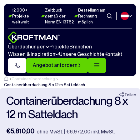
12.000+
Zeltbuch
Bestellung auf
Fotos
6
Abmaße
1
Videos
14
Projekte
gemäß der
Rechnung
weltweit
Norm EN 13782
möglich
Schließen
Überdachungen
Projekte
Branchen
Wissen & Inspiration
Unsere Geschichte
Kontakt
Angebot anfordern
Containerüberdachung
Containerüberdachung 8 x 12 m Satteldach
Teilen
Containerüberdachung 8 x
12 m Satteldach
€5.810,00
ohne MwSt. | €6.972,00 inkl. MwSt.