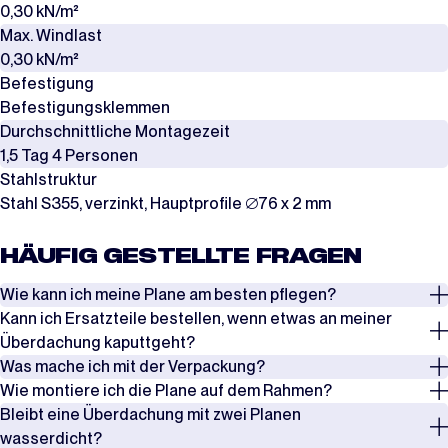
0,30 kN/m²
Max. Windlast
0,30 kN/m²
Befestigung
Befestigungsklemmen
Durchschnittliche Montagezeit
1,5 Tag 4 Personen
Stahlstruktur
Stahl S355, verzinkt, Hauptprofile ∅76 x 2 mm
HÄUFIG GESTELLTE FRAGEN
Wie kann ich meine Plane am besten pflegen?
Kann ich Ersatzteile bestellen, wenn etwas an meiner
Überprüfen Sie regelmäßig die Spannung der Seile, Spanngurte und
Überdachung kaputtgeht?
Windverbände, insbesondere nach Phasen mit starkem Wind oder
Was mache ich mit der Verpackung?
starkem Schneefall. Entfernen Sie Schnee rechtzeitig, um eine
Ja, es ist möglich, Ersatzteile zu bestellen, wenn etwas an Ihrer
Wie montiere ich die Plane auf dem Rahmen?
Überlastung zu vermeiden.
Überdachung kaputtgeht. In den meisten Fällen kann ein Schaden
Die Planen werden in Kartons verpackt, während die Rahmen in Stahl-
Bleibt eine Überdachung mit zwei Planen
durch den Austausch eines Teils behoben werden. Dafür bieten wir
und Holzkisten geliefert werden. Bewahren Sie die Verpackung auf, um
Es gibt zwei Möglichkeiten, die Plane auf dem Rahmen zu montieren.
Achten Sie außerdem darauf, dass die Lasche der Plane gut über den
wasserdicht?
zusätzliche Teile in Sets an. Eine Übersicht dieser Ersatzteile pro
das Produkt später erneut zu lagern oder zu transportieren. Wenn Sie