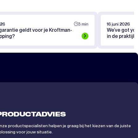
026
3 min
16 juni 2026
arantie geldt voor je Kroftman-
We’ve got you
pping?
in de praktijk
PRODUCTADVIES
nze productspecialisten helpen je graag bij het kiezen van de juiste
plossing voor jouw situatie.