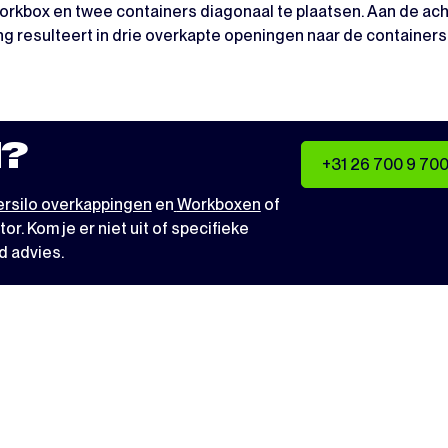
kbox en twee containers diagonaal te plaatsen. Aan de acht
ling resulteert in drie overkapte openingen naar de contain
?
+31 26 700 9 70
rsilo overkappingen
en
Workboxen
of
tor
. Kom je er niet uit of specifieke
d advies.