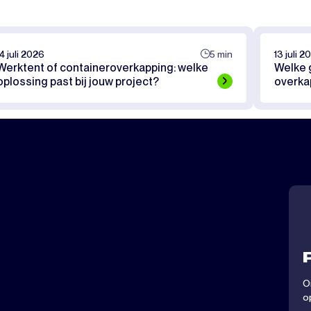
14 juli 2026
5 min
13 juli 2
Werktent of containeroverkapping: welke
Welke g
oplossing past bij jouw project?
overka
O
o