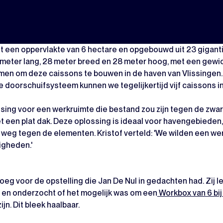
et een oppervlakte van 6 hectare en opgebouwd uit 23 giganti
meter lang, 28 meter breed en 28 meter hoog, met een gewicht
en om deze caissons te bouwen in de haven van Vlissingen. 
me doorschuifsysteem kunnen we tegelijkertijd vijf caissons i
lossing voor een werkruimte die bestand zou zijn tegen de z
t een plat dak. Deze oplossing is ideaal voor havengebiede
er weg tegen de elementen. Kristof verteld: 'We wilden een
gheden.'
oeg voor de opstelling die Jan De Nul in gedachten had. Zij l
en onderzocht of het mogelijk was om een
Workbox van 6 bij
ijn. Dit bleek haalbaar.