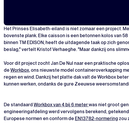
Het Prinses Elisabeth-eiland is niet zomaar een project. M
bovenste plank. Elke caisson is een betonnen kolos van 58 
binnen TM EDISON, heeft de uitdagende taak op zich genom
beslag," vertelt Kristof Verhaeghe. "Maar dankzij ons slim
Voor dit project zocht Jan De Nul naar een praktische op
de
Workbox
, ons nieuwste model containeroverkapping me
regen en wind. Dankzij het platte dak valt de Workbox bet
kunnen werken, ondanks de gure Zeeuwse weersomstandi
De standaard
Workbox van 4 bij 6 meter
was niet groot gen
engineeringafdeling werd vervolgens berekend, getekend 
Europese normen en conform de
EN13782-normering
zou z