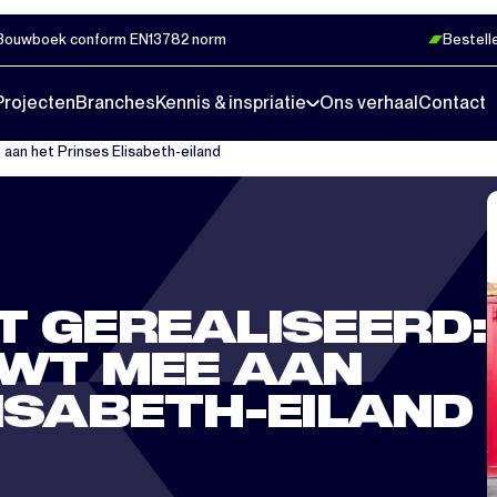
Bouwboek conform EN13782 norm
Bestell
Projecten
Branches
Kennis & inspriatie
Ons verhaal
Contact
 aan het Prinses Elisabeth-eiland
T GEREALISEERD:
UWT MEE AAN
LISABETH-EILAND