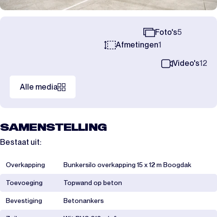
Foto's
5
Afmetingen
1
Video's
12
Alle media
SAMENSTELLING
Bestaat uit:
Overkapping
Bunkersilo overkapping 15 x 12 m Boogdak
Toevoeging
Topwand op beton
Bevestiging
Betonankers