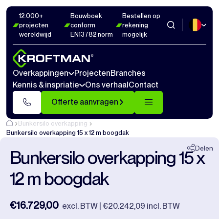
12.000+
Bouwboek
Bestellen op
Foto's
5
Afmetingen
1
Video's
12
projecten
conform
rekening
wereldwijd
EN13782 norm
mogelijk
Sluiten
Overkappingen
Projecten
Branches
Kennis & inspriatie
Ons verhaal
Contact
Offerte aanvragen
Bunkersilo overkapping
Bunkersilo overkapping 15 x 12 m boogdak
Delen
Bunkersilo overkapping 15 x
12 m boogdak
€16.729,00
excl. BTW | €20.242,09 incl. BTW