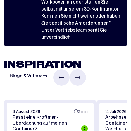
Workboxen
an oder starten Sie
selbst mit
unserem 3D-Konfigurator
.
Kommen Sie nicht weiter oder haben
Sie spezifische Anforderungen?
Unser Vertriebsteam berät Sie
unverbindlich.
INSPIRATION
Blogs & Videos
3 August 2026
3 min
14 Juli 2026
Passt eine Kroftman-
Arbeitszelt
Überdachung auf meinen
Containerü
Container?
Welche Lösu