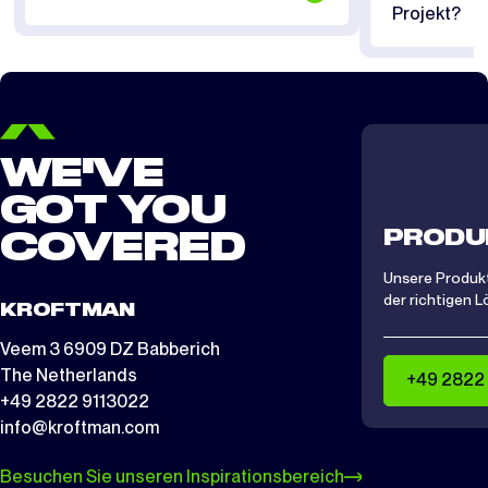
Projekt?
WE'VE
GOT YOU
PRODU
COVERED
Unsere Produkt
der richtigen L
KROFTMAN
Veem 3 6909 DZ Babberich
The Netherlands
+49 2822
+49 2822 9113022
info@kroftman.com
Besuchen Sie unseren Inspirationsbereich