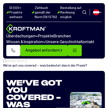
12.000+
Zeltbuch
Bestellung auf
Projekte
gemäß der
Rechnung
weltweit
Norm EN 13782
möglich
Überdachungen
Projekte
Branchen
Wissen & Inspiration
Unsere Geschichte
Kontakt
Angebot anfordern
Inspiration
We’ve got you covered – was bedeutet das in der Praxis?
WE’VE GOT
YOU
COVERED –
WAS