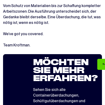
Vom Schutz von Materialien bis zur Schaffung kompletter
Arbeitszonen: Die Ausführung unterscheidet sich, der
Gedanke bleibt derselbe. Eine Überdachung, die tut, was
nötig ist, wenn es nötig ist.
We’ve got you covered.
Team Kroftman.
MÖCHTEN
+
SIE MEHR
ERFAHREN?
Sehen Sie sich alle
Containerüberdachungen
,
Schüttgutüberdachungen
und