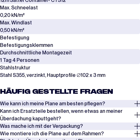
12m Sattel Container- CTS12
Max. Schneelast
0,20 kN/m²
Max. Windlast
0,50 kN/m²
Befestigung
Befestigungsklemmen
Durchschnittliche Montagezeit
1 Tag 4 Personen
Stahlstruktur
Stahl S355, verzinkt, Hauptprofile ∅102 x 3 mm
HÄUFIG GESTELLTE FRAGEN
Wie kann ich meine Plane am besten pflegen?
Kann ich Ersatzteile bestellen, wenn etwas an meiner
Überprüfen Sie regelmäßig die Spannung der Seile, Spanngurte und
Überdachung kaputtgeht?
Windverbände, insbesondere nach Phasen mit starkem Wind oder
Was mache ich mit der Verpackung?
starkem Schneefall. Entfernen Sie Schnee rechtzeitig, um eine
Ja, es ist möglich, Ersatzteile zu bestellen, wenn etwas an Ihrer
Wie montiere ich die Plane auf dem Rahmen?
Überlastung zu vermeiden.
Überdachung kaputtgeht. In den meisten Fällen kann ein Schaden
Die Planen werden in Kartons verpackt, während die Rahmen in Stahl-