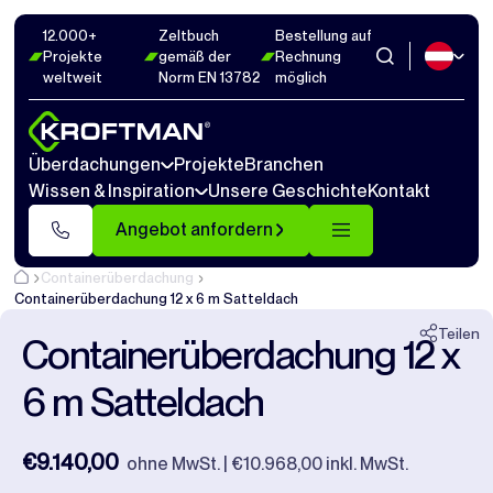
12.000+
Zeltbuch
Bestellung auf
Fotos
16
Abmaße
1
Videos
17
Projekte
gemäß der
Rechnung
weltweit
Norm EN 13782
möglich
Schließen
Überdachungen
Projekte
Branchen
Wissen & Inspiration
Unsere Geschichte
Kontakt
Angebot anfordern
Containerüberdachung
Containerüberdachung 12 x 6 m Satteldach
Teilen
Containerüberdachung 12 x
6 m Satteldach
€9.140,00
ohne MwSt. | €10.968,00 inkl. MwSt.