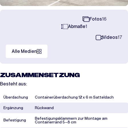
Fotos
16
Abmaße
1
Videos
17
Alle Medien
ZUSAMMENSETZUNG
Besteht aus:
Überdachung
Containerüberdachung 12 x 6 m Satteldach
Ergänzung
Rückwand
Befestigungsklammern zur Montage am
Befestigung
Containerrand 5–8 cm