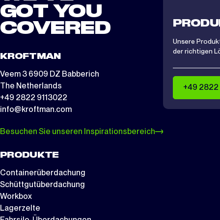
GOT YOU
PRODU
COVERED
Unsere Produkt
der richtigen L
KROFTMAN
Veem 3 6909 DZ Babberich
The Netherlands
+49 2822
+49 2822 9113022
info@kroftman.com
Besuchen Sie unseren Inspirationsbereich
PRODUKTE
Containerüberdachung
Schüttgutüberdachung
Workbox
Lagerzelte
Fahrsilo-Überdachungen