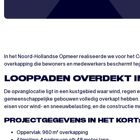
In het Noord-Hollandse Opmeer realiseerde we voor het Ce
overkapping die bewoners en medewerkers beschermt tegen
LOOPPADEN OVERDEKT I
De opvanglocatie ligt in een kustgebied waar wind, regen
gemeenschappelijke gebouwen volledig overkapt hebben. De
eisen voor wind- en sneeuwbelasting, en de constructie moe
PROJECTGEGEVENS IN HET KORT
Oppervlak: 960 m² overkapping
Afmeting: 4 paden van elk 48 meter lang