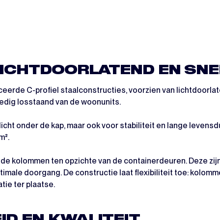
 LICHTDOORLATEND EN SN
eerde C-profiel staalconstructies, voorzien van lichtdoorla
ledig losstaand van de woonunits.
cht onder de kap, maar ook voor stabiliteit en lange levensdu
m².
 de kolommen ten opzichte van de containerdeuren. Deze zijn
timale doorgang. De constructie laat flexibiliteit toe: kolom
tie ter plaatse.
ID EN KWALITEIT