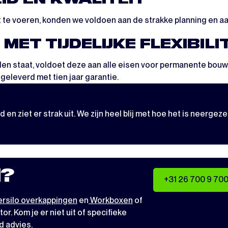
uit te voeren, konden we voldoen aan de strakke planning en aa
ET TIJDELIJKE FLEXIBILI
n staat, voldoet deze aan alle eisen voor permanente bouw 
geleverd met tien jaar garantie.
 en ziet er strak uit. We zijn heel blij met hoe het is neergezet
?
+31 26 700 9 70
rsilo overkappingen
en
Workboxen
of
tor
. Kom je er niet uit of specifieke
d advies.