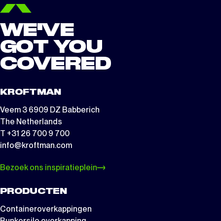
WE'VE
GOT YOU
COVERED
KROFTMAN
Veem 3 6909 DZ Babberich
The Netherlands
T +31 26 700 9 700
info@kroftman.com
Bezoek ons inspiratieplein
PRODUCTEN
Containeroverkappingen
Bunkersilo overkapping