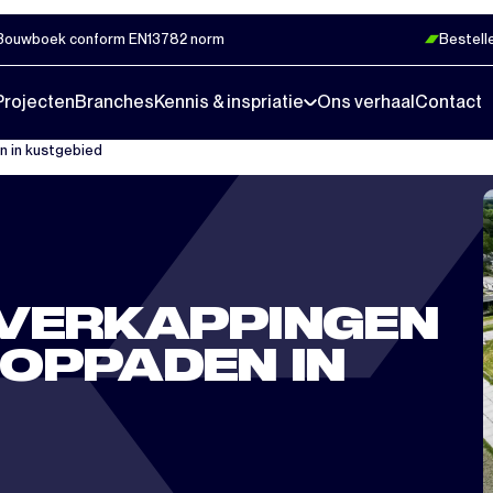
Bouwboek conform EN13782 norm
Bestell
Projecten
Branches
Kennis & inspriatie
Ons verhaal
Contact
 in kustgebied
OVERKAPPINGEN
OPPADEN IN