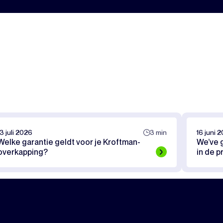
13 juli 2026
3 min
16 juni 
Welke garantie geldt voor je Kroftman-
We’ve 
overkapping?
in de p