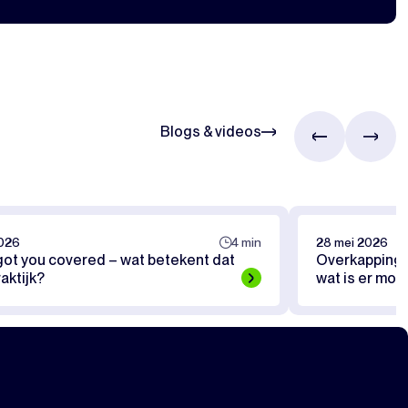
Blogs & videos
2026
4 min
28 mei 2026
got you covered – wat betekent dat
Overkapping 
raktijk?
wat is er moge