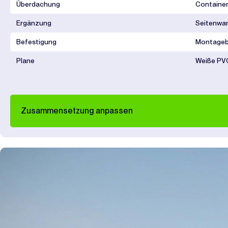
Überdachung
Container
Ergänzung
Seitenwa
Befestigung
Montageb
Plane
Weiße PVC
Zusammensetzung anpassen