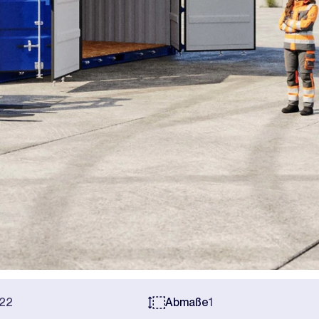
22
Abmaße
1