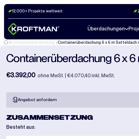
12.000+ Projekte weltweit
Fotos
22
Abmaße
1
Videos
20
Überdachungen
Proj
Containerüberdachung
Containerüberdachung 6 x 6 m Satteldach
Containerüberdachung 6 x 6 
€3.392,00
ohne MwSt. | €4.070,40 inkl. MwSt.
Angebot anfordern
ZUSAMMENSETZUNG
Besteht aus: