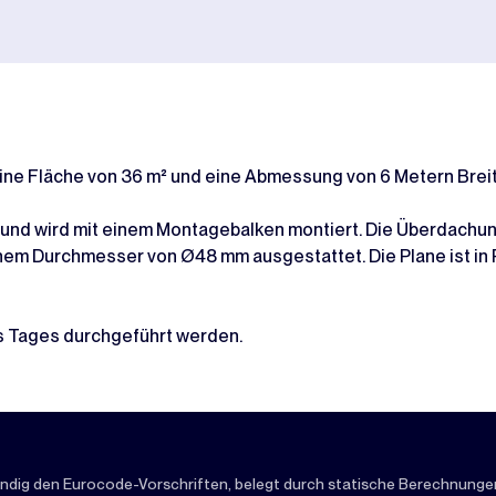
ine Fläche von 36 m² und eine Abmessung von 6 Metern Brei
 und wird mit einem Montagebalken montiert. Die Überdachung
einem Durchmesser von Ø48 mm ausgestattet. Die Plane ist i
s Tages durchgeführt werden.
ndig den Eurocode-Vorschriften, belegt durch statische Berechnungen,