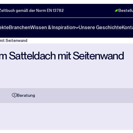
Zeltbuch gemäß der Norm EN 13782
Bestell
ekte
Branchen
Wissen & Inspiration
Unsere Geschichte
Kont
 mit Seitenwand
m Satteldach mit Seitenwand
Beratung