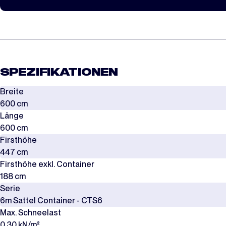
SPEZIFIKATIONEN
Breite
600 cm
Länge
600 cm
Firsthöhe
447 cm
Firsthöhe exkl. Container
188 cm
Serie
6m Sattel Container - CTS6
Max. Schneelast
0,30 kN/m²