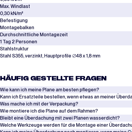
Max. Windlast
0,30 kN/m²
Befestigung
Montagebalken
Durchschnittliche Montagezeit
1 Tag 2 Personen
Stahlstruktur
Stahl S355, verzinkt, Hauptprofile ∅48 x 1,8 mm
HÄUFIG GESTELLTE FRAGEN
Wie kann ich meine Plane am besten pflegen?
Kann ich Ersatzteile bestellen, wenn etwas an meiner Über
Überprüfen Sie regelmäßig die Spannung der Seile, Spanngurte und Wi
Was mache ich mit der Verpackung?
zu vermeiden.
Ja, es ist möglich, Ersatzteile zu bestellen, wenn etwas an Ihrer Übe
Wie montiere ich die Plane auf dem Rahmen?
Teile in Sets an. Eine Übersicht dieser Ersatzteile pro Produkt können
Die Planen werden in Kartons verpackt, während die Rahmen in Stahl- 
Bleibt eine Überdachung mit zwei Planen wasserdicht?
Achten Sie außerdem darauf, dass die Lasche der Plane gut über den R
sie nicht wiederverwenden, kann die Verpackung entsorgt werden.
Es gibt zwei Möglichkeiten, die Plane auf dem Rahmen zu montieren. 
Welche Werkzeuge werden für die Montage einer Überdachu
Plane bei.
Kontakt aufnehmen
Unsere Überdachungen werden in Längen von 6 Metern geliefert. Ist I