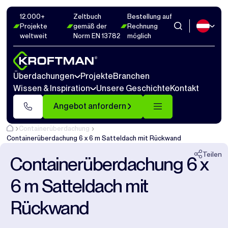
12.000+
Zeltbuch
Bestellung auf
Fotos
22
Abmaße
1
Videos
20
Projekte
gemäß der
Rechnung
weltweit
Norm EN 13782
möglich
Schließen
Überdachungen
Projekte
Branchen
Wissen & Inspiration
Unsere Geschichte
Kontakt
Angebot anfordern
Containerüberdachung
Containerüberdachung 6 x 6 m Satteldach mit Rückwand
Teilen
Containerüberdachung 6 x
6 m Satteldach mit
Rückwand