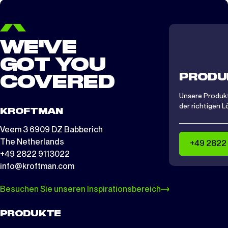
WE'VE
GOT YOU
PRODU
COVERED
Unsere Produkt
der richtigen L
KROFTMAN
Veem 3 6909 DZ Babberich
The Netherlands
+49 2822
+49 2822 9113022
info@kroftman.com
Besuchen Sie unseren Inspirationsbereich
PRODUKTE