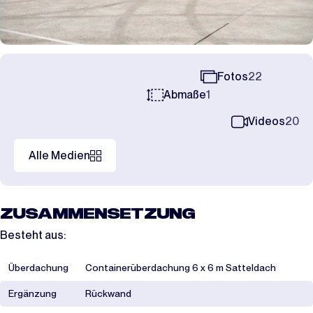
Fotos
22
Abmaße
1
Videos
20
Alle Medien
ZUSAMMENSETZUNG
Besteht aus:
Überdachung
Containerüberdachung 6 x 6 m Satteldach
Ergänzung
Rückwand