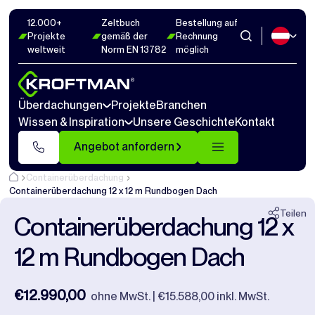
12.000+
Zeltbuch
Bestellung auf
Fotos
6
Abmaße
1
Videos
14
Projekte
gemäß der
Rechnung
weltweit
Norm EN 13782
möglich
Schließen
Überdachungen
Projekte
Branchen
Wissen & Inspiration
Unsere Geschichte
Kontakt
Angebot anfordern
Containerüberdachung
Containerüberdachung 12 x 12 m Rundbogen Dach
Teilen
Containerüberdachung 12 x
12 m Rundbogen Dach
€12.990,00
ohne MwSt. | €15.588,00 inkl. MwSt.