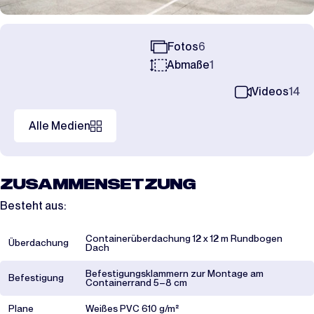
Fotos
6
Abmaße
1
Videos
14
Alle Medien
ZUSAMMENSETZUNG
Besteht aus:
Containerüberdachung 12 x 12 m Rundbogen
Überdachung
Dach
Befestigungsklammern zur Montage am
Befestigung
Containerrand 5–8 cm
Plane
Weißes PVC 610 g/m²