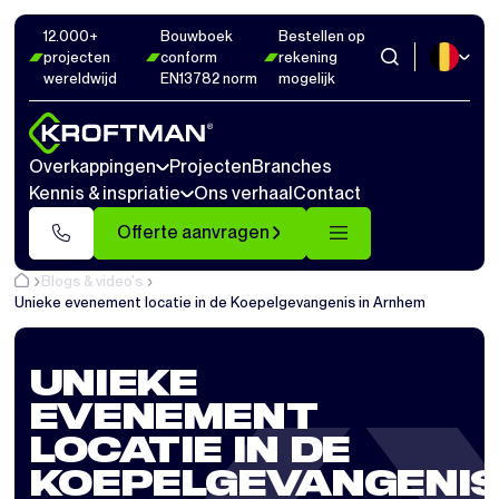
12.000+
Bouwboek
Bestellen op
projecten
conform
rekening
wereldwijd
EN13782 norm
mogelijk
Overkappingen
Projecten
Branches
Kennis & inspriatie
Ons verhaal
Contact
Offerte aanvragen
Blogs & video's
Unieke evenement locatie in de Koepelgevangenis in Arnhem
UNIEKE
EVENEMENT
LOCATIE IN DE
KOEPELGEVANGENI