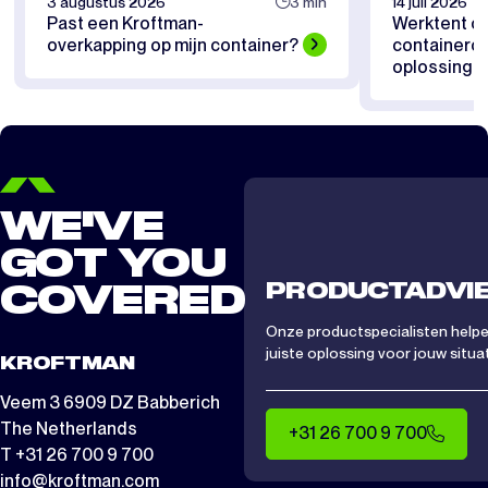
3 augustus 2026
3 min
14 juli 2026
Past een Kroftman-
Werktent of
overkapping op mijn container?
containerov
oplossing pa
WE'VE
GOT YOU
PRODUCTADVI
COVERED
Onze productspecialisten helpen
juiste oplossing voor jouw situat
KROFTMAN
Veem 3 6909 DZ Babberich
The Netherlands
+31 26 700 9 700
T +31 26 700 9 700
info@kroftman.com