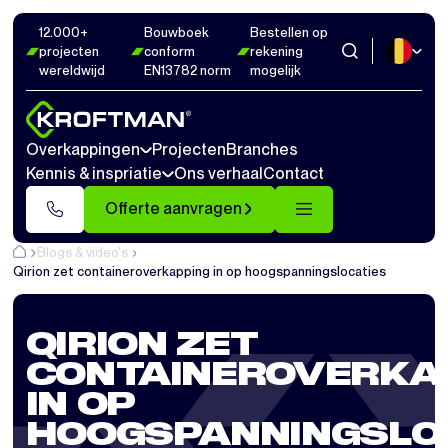
12.000+
Bouwboek
Bestellen op
projecten
conform
rekening
wereldwijd
EN13782 norm
mogelijk
Overkappingen
Projecten
Branches
Kennis & inspriatie
Ons verhaal
Contact
Offerte aanvragen
Blogs & video's
Qirion zet containeroverkapping in op hoogspanningslocaties
QIRION ZET
CONTAINEROVERKA
IN OP
HOOGSPANNINGSLO