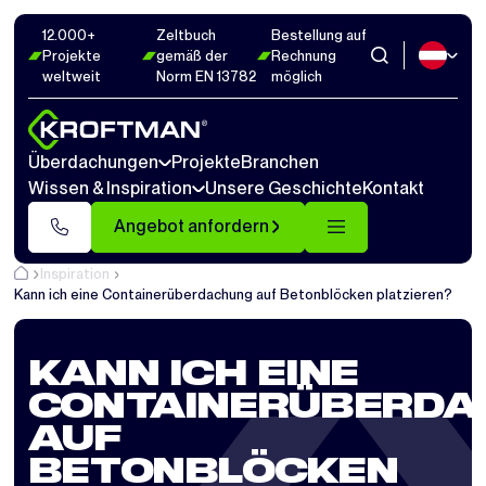
12.000+
Zeltbuch
Bestellung auf
Projekte
gemäß der
Rechnung
weltweit
Norm EN 13782
möglich
Überdachungen
Projekte
Branchen
Wissen & Inspiration
Unsere Geschichte
Kontakt
Angebot anfordern
Inspiration
Kann ich eine Containerüberdachung auf Betonblöcken platzieren?
KANN ICH EINE
CONTAINERÜBERDA
AUF
BETONBLÖCKEN