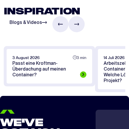
INSPIRATION
Blogs & Videos
3 August 2026
3 min
14 Juli 2026
Passt eine Kroftman-
Arbeitszelt
Überdachung auf meinen
Containerü
Container?
Welche Lösu
Projekt?
WE'VE