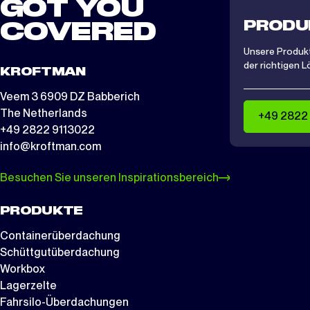
GOT YOU
PRODU
COVERED
Unsere Produkt
der richtigen L
KROFTMAN
Veem 3 6909 DZ Babberich
The Netherlands
+49 2822
+49 2822 9113022
info@kroftman.com
Besuchen Sie unseren Inspirationsbereich
PRODUKTE
Containerüberdachung
Schüttgutüberdachung
Workbox
Lagerzelte
Fahrsilo-Überdachungen