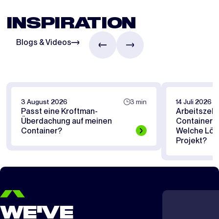
INSPIRATION
Blogs & Videos
3 August 2026
3 min
14 Juli 2026
Passt eine Kroftman-
Arbeitszelt
Überdachung auf meinen
Containerü
Container?
Welche Lösu
Projekt?
WE'VE