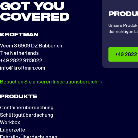
GOT YOU
PRODU
COVERED
Unsere Produkt
der richtigen L
KROFTMAN
Veem 3 6909 DZ Babberich
The Netherlands
+49 2822
+49 2822 9113022
info@kroftman.com
Besuchen Sie unseren Inspirationsbereich
PRODUKTE
Containerüberdachung
Schüttgutüberdachung
Workbox
Lagerzelte
Fahrsilo-Überdachungen