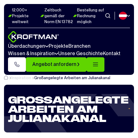
12.000+
Zeltbuch
Bestellung auf
Projekte
gemäß der
Rechnung
weltweit
Norm EN 13782
möglich
Überdachungen
Projekte
Branchen
Wissen & Inspiration
Unsere Geschichte
Kontakt
Angebot anfordern
Inspiration
Großangelegte Arbeiten am Julianakanal
GROSSANGELEGTE A
RBEITEN AM J
ULIANAKANAL