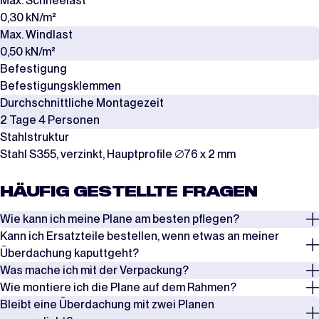
Max. Schneelast
0,30 kN/m²
Max. Windlast
0,50 kN/m²
Befestigung
Befestigungsklemmen
Durchschnittliche Montagezeit
2 Tage 4 Personen
Stahlstruktur
Stahl S355, verzinkt, Hauptprofile ∅76 x 2 mm
HÄUFIG GESTELLTE FRAGEN
Wie kann ich meine Plane am besten pflegen?
Kann ich Ersatzteile bestellen, wenn etwas an meiner
Überprüfen Sie regelmäßig die Spannung der Seile, Spanngurte und
Überdachung kaputtgeht?
Windverbände, insbesondere nach Phasen mit starkem Wind oder
Was mache ich mit der Verpackung?
starkem Schneefall. Entfernen Sie Schnee rechtzeitig, um eine
Ja, es ist möglich, Ersatzteile zu bestellen, wenn etwas an Ihrer
Wie montiere ich die Plane auf dem Rahmen?
Überlastung zu vermeiden.
Überdachung kaputtgeht. In den meisten Fällen kann ein Schaden
Die Planen werden in Kartons verpackt, während die Rahmen in Stahl-
Bleibt eine Überdachung mit zwei Planen
durch den Austausch eines Teils behoben werden. Dafür bieten wir
und Holzkisten geliefert werden. Bewahren Sie die Verpackung auf, um
Es gibt zwei Möglichkeiten, die Plane auf dem Rahmen zu montieren.