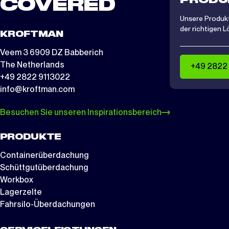
COVERED
Unsere Produkt
der richtigen L
KROFTMAN
Veem 3 6909 DZ Babberich
The Netherlands
+49 2822
+49 2822 9113022
info@kroftman.com
Besuchen Sie unseren Inspirationsbereich
PRODUKTE
Containerüberdachung
Schüttgutüberdachung
Workbox
Lagerzelte
Fahrsilo-Überdachungen