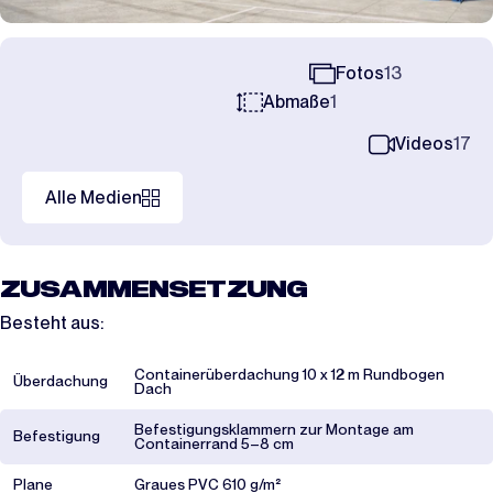
Fotos
13
Abmaße
1
Videos
17
Alle Medien
ZUSAMMENSETZUNG
Besteht aus:
Containerüberdachung 10 x 12 m Rundbogen
Überdachung
Dach
Befestigungsklammern zur Montage am
Befestigung
Containerrand 5–8 cm
Plane
Graues PVC 610 g/m²