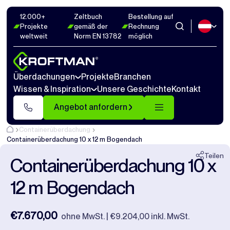
12.000+
Zeltbuch
Bestellung auf
Fotos
13
Abmaße
1
Videos
17
Projekte
gemäß der
Rechnung
weltweit
Norm EN 13782
möglich
Schließen
Überdachungen
Projekte
Branchen
Wissen & Inspiration
Unsere Geschichte
Kontakt
Angebot anfordern
Containerüberdachung
Containerüberdachung 10 x 12 m Bogendach
Teilen
Containerüberdachung 10 x
12 m Bogendach
€7.670,00
ohne MwSt. | €9.204,00 inkl. MwSt.