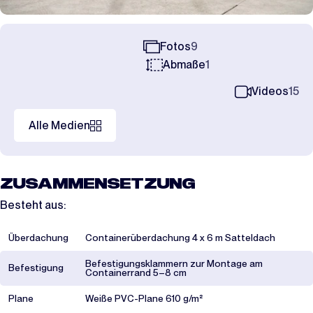
Fotos
9
Abmaße
1
Videos
15
Alle Medien
ZUSAMMENSETZUNG
Besteht aus:
Überdachung
Containerüberdachung 4 x 6 m Satteldach
Befestigungsklammern zur Montage am
Befestigung
Containerrand 5–8 cm
Plane
Weiße PVC-Plane 610 g/m²