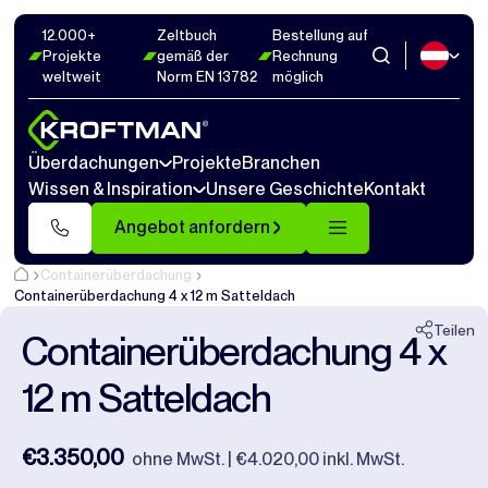
12.000+
Zeltbuch
Bestellung auf
Fotos
9
Abmaße
1
Videos
15
Projekte
gemäß der
Rechnung
weltweit
Norm EN 13782
möglich
Schließen
Überdachungen
Projekte
Branchen
Wissen & Inspiration
Unsere Geschichte
Kontakt
Angebot anfordern
Containerüberdachung
Containerüberdachung 4 x 12 m Satteldach
Teilen
Containerüberdachung 4 x
12 m Satteldach
€3.350,00
ohne MwSt. | €4.020,00 inkl. MwSt.