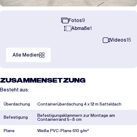
Fotos
9
Abmaße
1
Videos
15
Alle Medien
ZUSAMMENSETZUNG
Besteht aus:
Überdachung
Containerüberdachung 4 x 12 m Satteldach
Befestigungsklammern zur Montage am
Befestigung
Containerrand 5–8 cm
Plane
Weiße PVC-Plane 610 g/m²