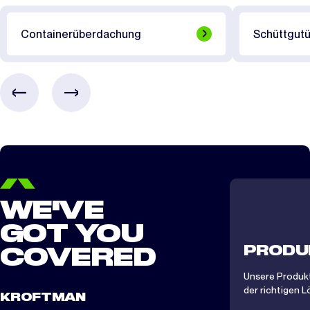
in gedruckter Form.
CTS 606
0.5 Tag
zusammenstellen und die Möglichkeiten für eine bedruckte Plane
ansehen. So erhalten Sie direkt einen besseren Eindruck davon, wie
Containerüberdachung
Schüttgut
CTS 612
1 Tag
Ihre Überdachung aussehen kann.
Mehr Informationen
CTS/CTA 806
1 Tag
Stellen Sie Ihre Überdachung im 3D-Konfigurator zusammen
CTS/CTA 812
1.5 Tag
Sieh dir das Video an
CTS/CTA 1012
2 Tage
CTS/ CTA 1212
2 Tage
CTS/ CTA 1512
2 Tage
WE'VE
GOT YOU
PRODU
COVERED
Unsere Produkt
der richtigen L
KROFTMAN