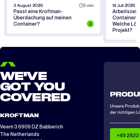
3 August 2026
3 min
14 Juli 2026
Passt eine Kroftman-
Arbeitszelt
Überdachung auf meinen
Containerü
Container?
Welche Lösu
Projekt?
WE'VE
GOT YOU
PRODU
COVERED
Unsere Produkt
der richtigen L
KROFTMAN
Veem 3 6909 DZ Babberich
The Netherlands
+49 2822