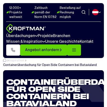
12.000+
Zeltbuch
Bestellung auf
Projekte
gemäß der
Rechnung
weltweit
Norm EN 13782
möglich
Überdachungen
Projekte
Branchen
Wissen & Inspiration
Unsere Geschichte
Kontakt
Angebot anfordern
Inspiration
Containerüberdachung für Open Side Containern bei Batavialand
CONTAINERÜBERDA
FÜR OPEN SIDE
CONTAINERN BEI
BATAVIALAND