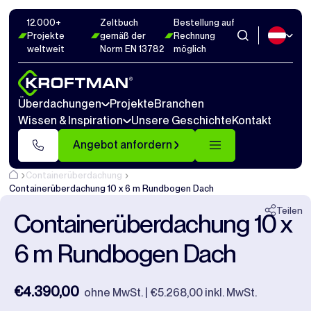
12.000+
Zeltbuch
Bestellung auf
Fotos
13
Abmaße
1
Videos
17
Projekte
gemäß der
Rechnung
weltweit
Norm EN 13782
möglich
Schließen
Überdachungen
Projekte
Branchen
Wissen & Inspiration
Unsere Geschichte
Kontakt
Angebot anfordern
Containerüberdachung
Containerüberdachung 10 x 6 m Rundbogen Dach
Teilen
Containerüberdachung 10 x
6 m Rundbogen Dach
€4.390,00
ohne MwSt. | €5.268,00 inkl. MwSt.