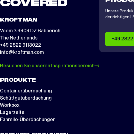
COVERED
Unsere Produkt
der richtigen L
KROFTMAN
Veem 3 6909 DZ Babberich
The Netherlands
+49 2822
+49 2822 9113022
info@kroftman.com
Besuchen Sie unseren Inspirationsbereich
PRODUKTE
Containerüberdachung
Schüttgutüberdachung
Workbox
Lagerzelte
Fahrsilo-Überdachungen