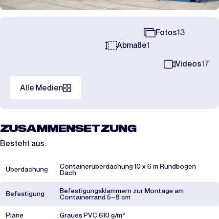
Fotos
13
Abmaße
1
Videos
17
Alle Medien
ZUSAMMENSETZUNG
Besteht aus:
Containerüberdachung 10 x 6 m Rundbogen
Überdachung
Dach
Befestigungsklammern zur Montage am
Befestigung
Containerrand 5–8 cm
Plane
Graues PVC 610 g/m²