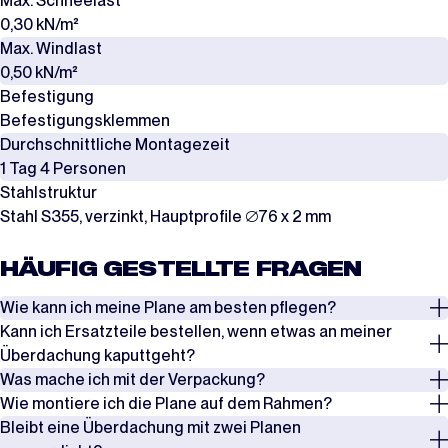
Max. Schneelast
0,30 kN/m²
Max. Windlast
0,50 kN/m²
Befestigung
Befestigungsklemmen
Durchschnittliche Montagezeit
1 Tag 4 Personen
Stahlstruktur
Stahl S355, verzinkt, Hauptprofile ∅76 x 2 mm
HÄUFIG GESTELLTE FRAGEN
Wie kann ich meine Plane am besten pflegen?
Kann ich Ersatzteile bestellen, wenn etwas an meiner
Überprüfen Sie regelmäßig die Spannung der Seile, Spanngurte und
Überdachung kaputtgeht?
Windverbände, insbesondere nach Phasen mit starkem Wind oder
Was mache ich mit der Verpackung?
starkem Schneefall. Entfernen Sie Schnee rechtzeitig, um eine
Ja, es ist möglich, Ersatzteile zu bestellen, wenn etwas an Ihrer
Wie montiere ich die Plane auf dem Rahmen?
Überlastung zu vermeiden.
Überdachung kaputtgeht. In den meisten Fällen kann ein Schaden
Die Planen werden in Kartons verpackt, während die Rahmen in Stahl-
Bleibt eine Überdachung mit zwei Planen
durch den Austausch eines Teils behoben werden. Dafür bieten wir
und Holzkisten geliefert werden. Bewahren Sie die Verpackung auf, um
Es gibt zwei Möglichkeiten, die Plane auf dem Rahmen zu montieren.