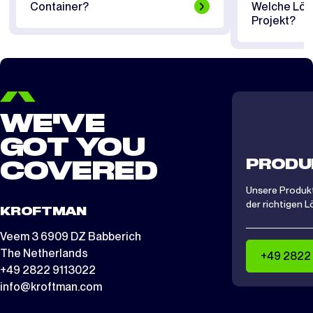
Container?
Welche Lösu
Projekt?
WE'VE
GOT YOU
PRODU
COVERED
Unsere Produkt
der richtigen L
KROFTMAN
Veem 3 6909 DZ Babberich
The Netherlands
+49 2822
+49 2822 9113022
info@kroftman.com