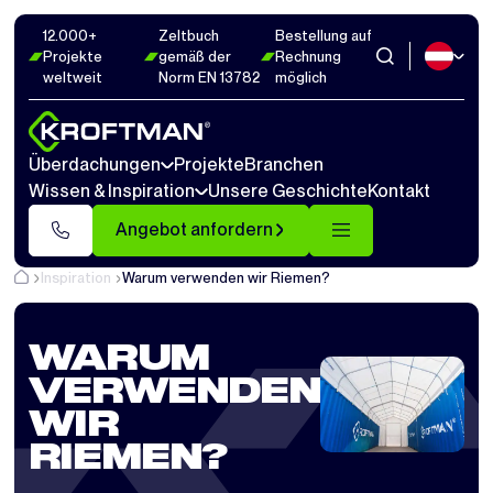
12.000+
Zeltbuch
Bestellung auf
Projekte
gemäß der
Rechnung
weltweit
Norm EN 13782
möglich
Überdachungen
Projekte
Branchen
Wissen & Inspiration
Unsere Geschichte
Kontakt
Angebot anfordern
Inspiration
Warum verwenden wir Riemen?
WARUM
VERWENDEN
WIR
RIEMEN?