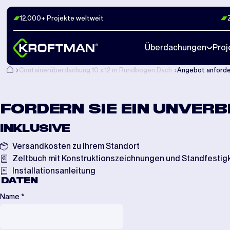
12.000+ Projekte weltweit
Überdachungen
Proj
Containerüberdachung 10 x 12 m Rundbogen Dach
Angebot anford
FORDERN SIE EIN UNVERB
INKLUSIVE
Versandkosten zu Ihrem Standort
Zeltbuch mit Konstruktionszeichnungen und Standfesti
Installationsanleitung
DATEN
Name
*