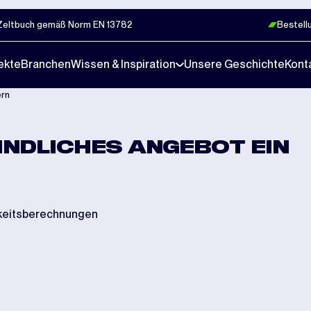
Zeltbuch gemäß Norm EN 13782
Bestell
ekte
Branchen
Wissen & Inspiration
Unsere Geschichte
Kont
ern
INDLICHES ANGEBOT EIN
gkeitsberechnungen