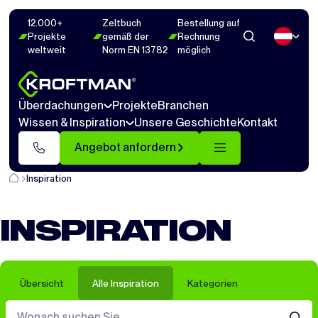
12.000+
Zeltbuch
Bestellung auf
Projekte
gemäß der
Rechnung
weltweit
Norm EN 13782
möglich
Überdachungen
Projekte
Branchen
Wissen & Inspiration
Unsere Geschichte
Kontakt
Angebot anfordern
Inspiration
INSPIRATION
Übersicht
Alle Inspiration
Kategorien