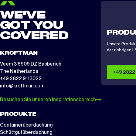
WE'VE
GOT YOU
PRODU
COVERED
Unsere Produkt
der richtigen L
KROFTMAN
Veem 3 6909 DZ Babberich
The Netherlands
+49 2822
+49 2822 9113022
info@kroftman.com
Besuchen Sie unseren Inspirationsbereich
PRODUKTE
Containerüberdachung
Schüttgutüberdachung